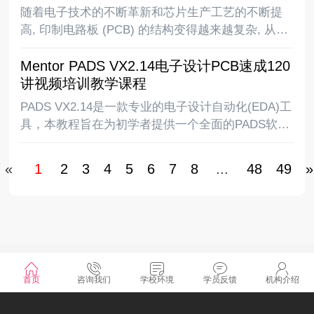
用，PCB
随着电子技术的不断革新和芯片生产工艺的不断提
高, 印制电路板 (PCB) 的结构变得越来越复杂, 从最
早的单面板到常用的双面板再到复杂的多层板, 电路
Mentor PADS VX2.14电子设计PCB速成120
板上的布线密度越来越高,同时随着DSP、ARM、
讲视频培训教学课程
FPGA、DDR等高速逻辑元件的应用, P
PADS VX2.14是一款专业的电子设计自动化(EDA)工
具，本教程旨在为初学者提供一个全面的PADS软件
使用指南，同时也希望为有经验的设计师提供一些
有用的技巧和经验分享。我们相信通过学习和实践
«
1
2
3
4
5
6
7
8
...
48
49
»
本教程所介绍的内容，你将会对PADS软件
©2025 湖南凡亿智邦电子科技有限公司 版权所有
首页
咨询我们
学校环境
学员反馈
机构介绍